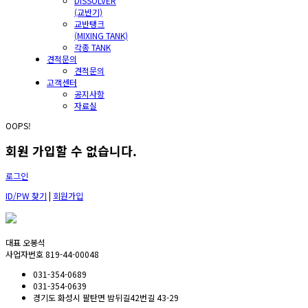
DISSOLVER
(교반기)
교반탱크
(MIXING TANK)
각종 TANK
견적문의
견적문의
고객센터
공지사항
자료실
OOPS!
회원 가입할 수 없습니다.
로그인
ID/PW 찾기
|
회원가입
대표 오봉석
사업자번호 819-44-00048
031-354-0689
031-354-0639
경기도 화성시 팔탄면 밤뒤길42번길 43-29