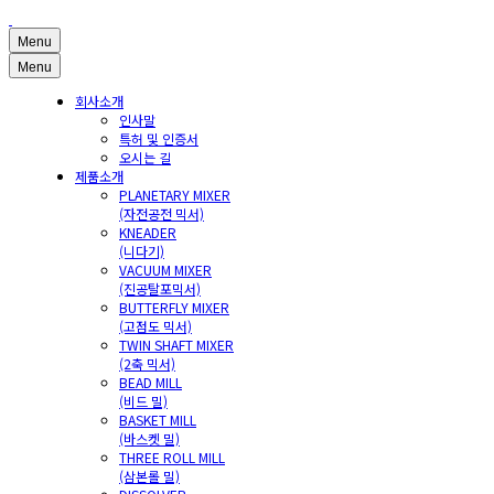
Menu
Menu
회사소개
인사말
특허 및 인증서
오시는 길
제품소개
PLANETARY MIXER
(자전공전 믹서)
KNEADER
(니다기)
VACUUM MIXER
(진공탈포믹서)
BUTTERFLY MIXER
(고점도 믹서)
TWIN SHAFT MIXER
(2축 믹서)
BEAD MILL
(비드 밀)
BASKET MILL
(바스켓 밀)
THREE ROLL MILL
(삼본롤 밀)